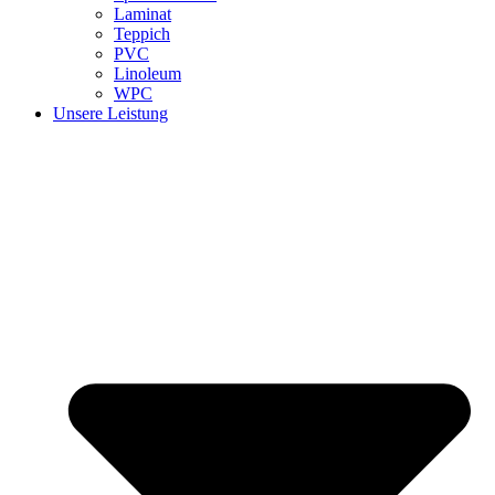
Laminat
Teppich
PVC
Linoleum
WPC
Unsere Leistung