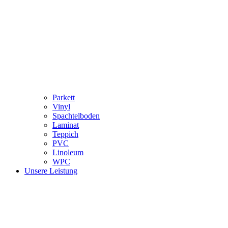
Parkett
Vinyl
Spachtelboden
Laminat
Teppich
PVC
Linoleum
WPC
Unsere Leistung