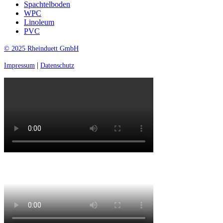
Spachtelboden
WPC
Linoleum
PVC
© 2025 Rheinduett GmbH
|
Impressum
Datenschutz