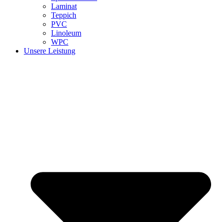
Laminat
Teppich
PVC
Linoleum
WPC
Unsere Leistung