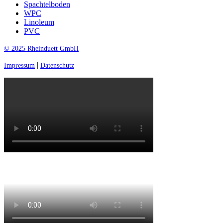
Spachtelboden
WPC
Linoleum
PVC
© 2025 Rheinduett GmbH
|
Impressum
Datenschutz