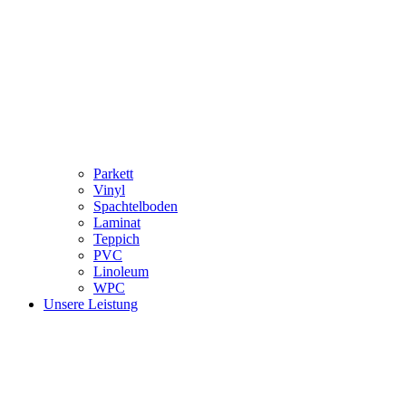
Parkett
Vinyl
Spachtelboden
Laminat
Teppich
PVC
Linoleum
WPC
Unsere Leistung