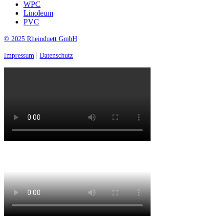
WPC
Linoleum
PVC
© 2025 Rheinduett GmbH
|
Impressum
Datenschutz