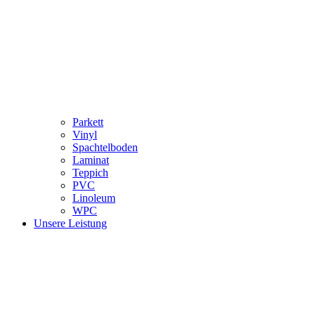
Parkett
Vinyl
Spachtelboden
Laminat
Teppich
PVC
Linoleum
WPC
Unsere Leistung