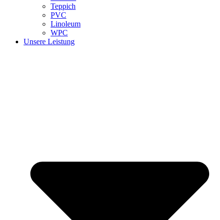
Teppich
PVC
Linoleum
WPC
Unsere Leistung