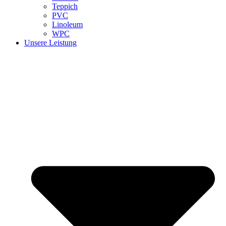
Teppich
PVC
Linoleum
WPC
Unsere Leistung