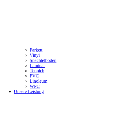
Parkett
Vinyl
Spachtelboden
Laminat
Teppich
PVC
Linoleum
WPC
Unsere Leistung