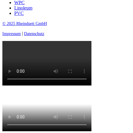
WPC
Linoleum
PVC
© 2025 Rheinduett GmbH
|
Impressum
Datenschutz