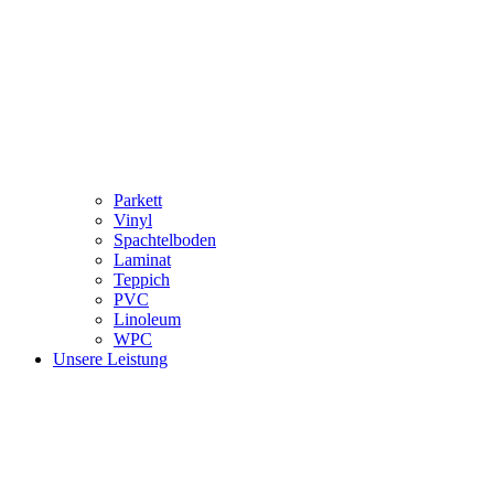
Parkett
Vinyl
Spachtelboden
Laminat
Teppich
PVC
Linoleum
WPC
Unsere Leistung