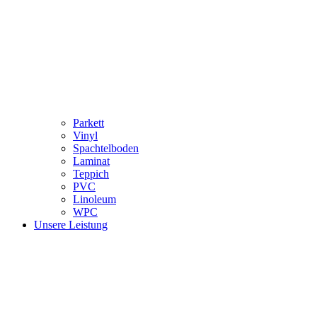
Parkett
Vinyl
Spachtelboden
Laminat
Teppich
PVC
Linoleum
WPC
Unsere Leistung