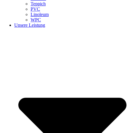
Teppich
PVC
Linoleum
WPC
Unsere Leistung